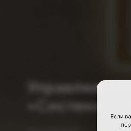
Управляющая
«Система П
Если в
пер
Мы на связи 24/7