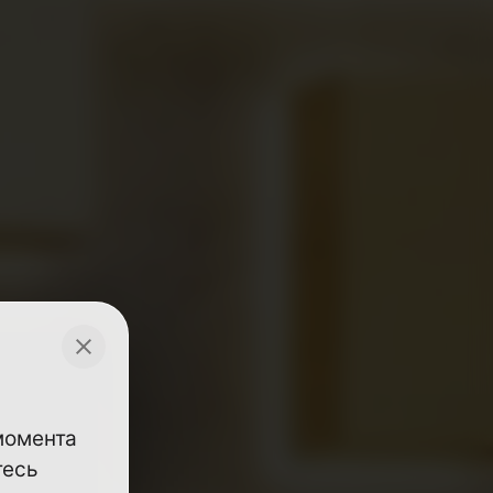
 момента
тесь