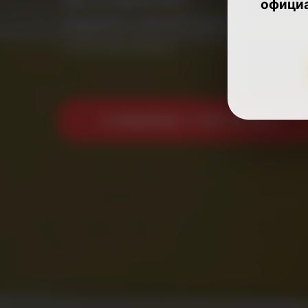
офици
Аварийно-диспетчерская служба 
и без выходных.
📞 Аварийная: +7 499 944 48 15