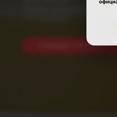
офици
Аварийно-диспетчерская служба 
и без выходных.
📞 Аварийная: +7 499 944 48 15