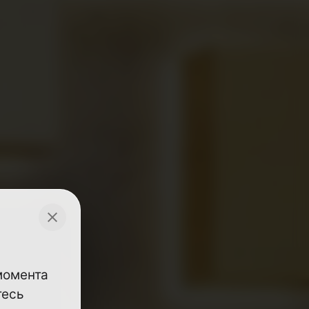
 момента
тесь