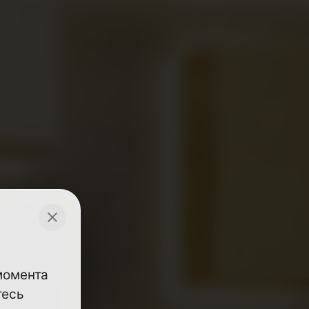
 момента
тесь