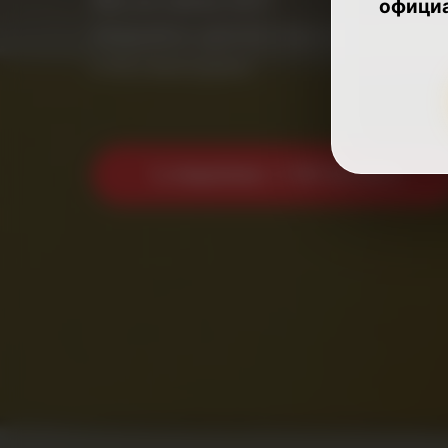
офици
Аварийно-диспетчерская служба 
и без выходных.
📞 Аварийная: +7 499 944 48 15