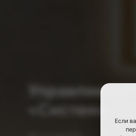
Управляющая
«Система П
Если в
пер
Мы на связи 24/7