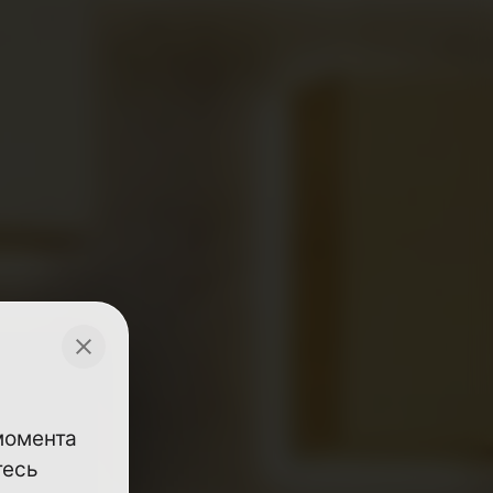
 момента
тесь