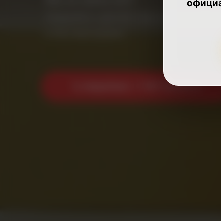
офици
Аварийно-диспетчерская служба 
и без выходных.
📞 Аварийная: +7 499 944 48 15